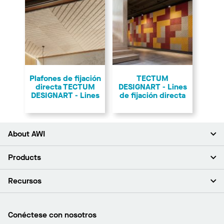
Plafones de fijación
TECTUM
directa TECTUM
DESIGNART - Lines
DESIGNART - Lines
de fijación directa
About AWI
Acerca de nosotros
Products
Inversores
Empleo
Plafones
Recursos
Sala de prensa
Paredes y particiones
Sustentabilidad
Sistema de suspensión
Buscar un representante
Segmentos del mercado
Bordes y transiciones
Buscar un distribuidor
Conéctese con nosotros
¿Cuáles son mis opciones de compra?
Capacidades personalizadas
PROJECTWORKS