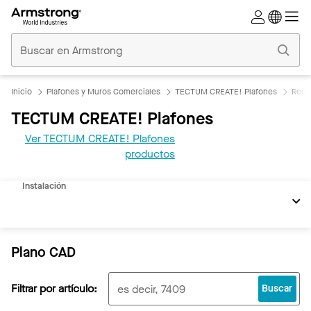
Techos
Comerciales
Inicio
Inicio
Plafones y Muros Comerciales
TECTUM CREATE! Plafones
Recu
TECTUM CREATE! Plafones
Ver TECTUM CREATE! Plafones
REVIT
productos
Documentos
Instalación
Plano CAD
Filtrar por artículo:
Buscar