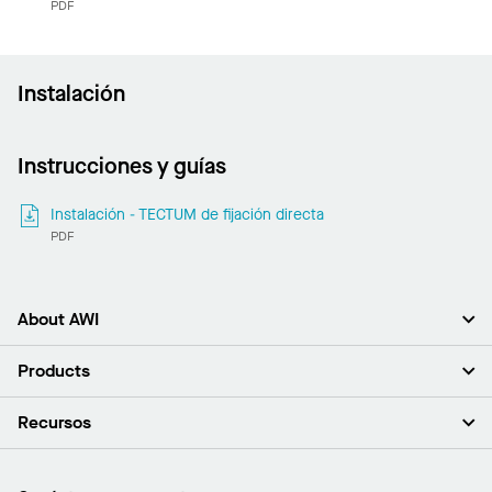
PDF
Instalación
Instrucciones y guías
Instalación - TECTUM de fijación directa
PDF
About AWI
Acerca de nosotros
Products
Inversores
Empleo
Plafones
Recursos
Sala de prensa
Paredes y particiones
Sustentabilidad
Sistema de suspensión
Buscar un representante
Segmentos del mercado
Bordes y transiciones
Buscar un distribuidor