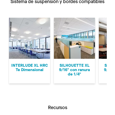
Sistema de suspensión y bordes compatibles
Anterior
Si
INTERLUDE XL HRC
SILHOUETTE XL
SILH
Te Dimensional
9/16" con ranura
9/16"
de 1/4"
d
Recursos