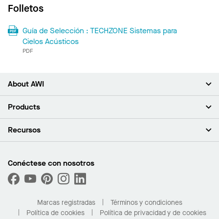
Folletos
Guía de Selección : TECHZONE Sistemas para
Cielos Acústicos
PDF
About AWI
Acerca de nosotros
Products
Inversores
Empleo
Plafones
Recursos
Sala de prensa
Paredes y particiones
Sustentabilidad
Sistema de suspensión
Buscar un representante
Segmentos del mercado
Bordes y transiciones
Buscar un distribuidor
Conéctese con nosotros
¿Cuáles son mis opciones de compra?
Capacidades personalizadas
PROJECTWORKS
Desempeño
Solicitar muestras
Galería de proyectos
Compre en línea con Kanopi
Marcas registradas
Términos y condiciones
Para el hogar
Política de cookies
Política de privacidad y de cookies