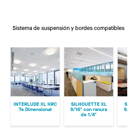
Sistema de suspensión y bordes compatibles
Anterior
Si
INTERLUDE XL HRC
SILHOUETTE XL
SILH
Te Dimensional
9/16" con ranura
9/16"
de 1/4"
d