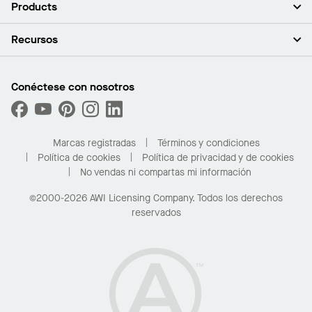
Acerca de nosotros
Products
Inversores
Empleo
Plafones
Recursos
Sala de prensa
Paredes y particiones
Sustentabilidad
Sistema de suspensión
Buscar un representante
Segmentos del mercado
Bordes y transiciones
Buscar un distribuidor
Conéctese con nosotros
¿Cuáles son mis opciones de compra?
Capacidades personalizadas
PROJECTWORKS
Desempeño
Solicitar muestras
Galería de proyectos
Compre en línea con Kanopi
Marcas registradas
Términos y condiciones
Para el hogar
Política de cookies
Política de privacidad y de cookies
No vendas ni compartas mi información
©2000-2026 AWI Licensing Company. Todos los derechos
reservados