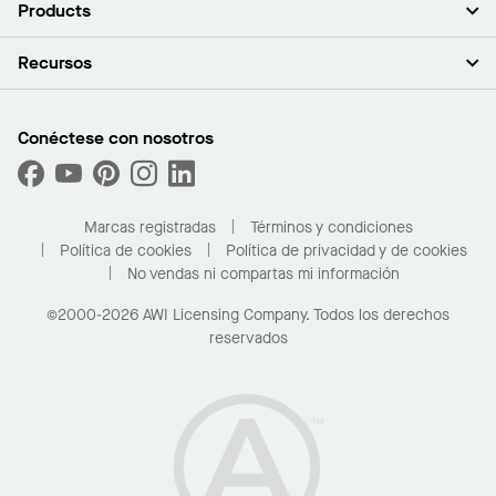
Acerca de nosotros
Products
Inversores
Empleo
Plafones
Recursos
Sala de prensa
Paredes y particiones
Sustentabilidad
Sistema de suspensión
Buscar un representante
Segmentos del mercado
Bordes y transiciones
Buscar un distribuidor
Conéctese con nosotros
¿Cuáles son mis opciones de compra?
Capacidades personalizadas
PROJECTWORKS
Desempeño
Solicitar muestras
Galería de proyectos
Compre en línea con Kanopi
Marcas registradas
Términos y condiciones
Para el hogar
Política de cookies
Política de privacidad y de cookies
No vendas ni compartas mi información
©2000-2026 AWI Licensing Company. Todos los derechos
reservados