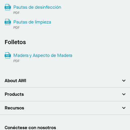
Pautas de desinfección
PDF
Pautas de limpieza
PDF
Folletos
Madera y Aspecto de Madera
PDF
About AWI
Acerca de nosotros
Products
Inversores
Empleo
Plafones
Recursos
Sala de prensa
Paredes y particiones
Sustentabilidad
Sistema de suspensión
Buscar un representante
Segmentos del mercado
Bordes y transiciones
Buscar un distribuidor
Conéctese con nosotros
¿Cuáles son mis opciones de compra?