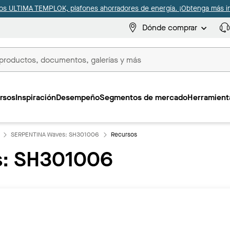
s ULTIMA TEMPLOK, plafones ahorradores de energía. ¡Obtenga más i
Dónde comprar
s
rsos
Inspiración
Desempeño
Segmentos de mercado
Herramienta
SERPENTINA Waves: SH301006
Recursos
: SH301006