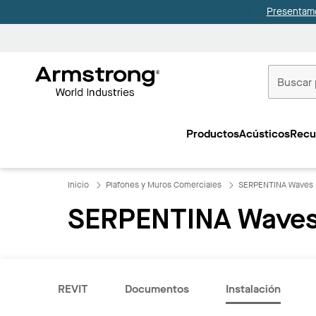
Presentamo
Techos
Comerciale
Productos
Acústicos
Recu
Inicio
Inicio
Plafones y Muros Comerciales
SERPENTINA Waves
SERPENTINA Waves
REVIT
Documentos
Instalación