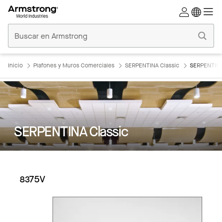
Techos
Comerciales
Inicio
Inicio
Plafones y Muros Comerciales
SERPENTINA Classic
SERPENTINA
SERPENTINA Classic
8375V