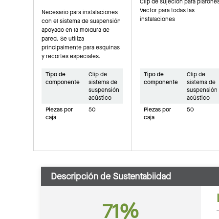
Clip de sujeción para plafone
Vector para todas las
Necesario para instalaciones
instalaciones
con el sistema de suspensión
apoyado en la moldura de
pared. Se utiliza
principalmente para esquinas
y recortes especiales.
Tipo de
Clip de
Tipo de
Clip de
componente
sistema de
componente
sistema de
suspensión
suspensión
acústico
acústico
Piezas por
50
Piezas por
50
caja
caja
Descripción de Sustentabiidad
71%