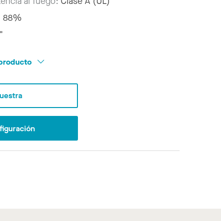
tencia al fuego:
Clase A (UL)
:
88%
"
l producto
Muestra
figuración