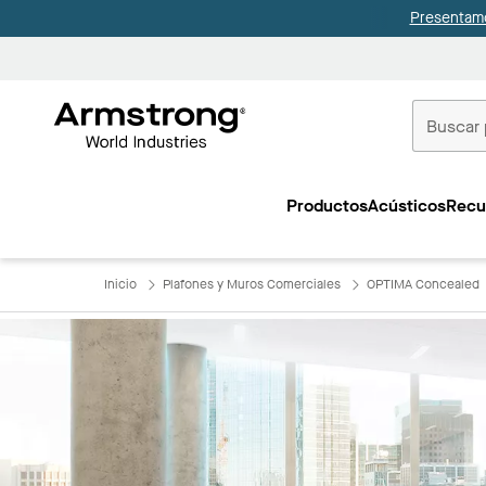
Presentamo
Techos
Comerciale
Productos
Acústicos
Recu
Inicio
Inicio
Plafones y Muros Comerciales
OPTIMA Concealed