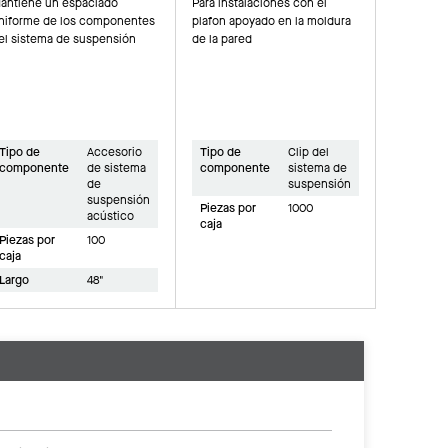
antiene un espaciado
Para instalaciones con el
niforme de los componentes
plafon apoyado en la moldura
el sistema de suspensión
de la pared
Tipo de
Accesorio
Tipo de
Clip del
componente
de sistema
componente
sistema de
de
suspensión
suspensión
Piezas por
1000
acústico
caja
Piezas por
100
caja
Largo
48"