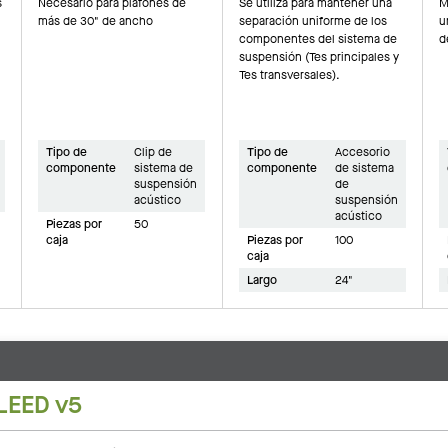
s
Necesario para plafones de
Se utiliza para mantener una
M
más de 30" de ancho
separación uniforme de los
u
componentes del sistema de
d
suspensión (Tes principales y
Tes transversales).
Tipo de
Clip de
Tipo de
Accesorio
componente
sistema de
componente
de sistema
suspensión
de
acústico
suspensión
acústico
Piezas por
50
caja
Piezas por
100
caja
Largo
24"
LEED v5