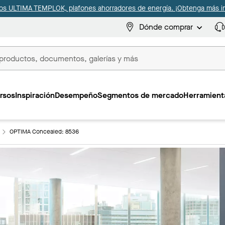
s ULTIMA TEMPLOK, plafones ahorradores de energía. ¡Obtenga más i
Dónde comprar
s
rsos
Inspiración
Desempeño
Segmentos de mercado
Herramienta
OPTIMA Concealed: 8536