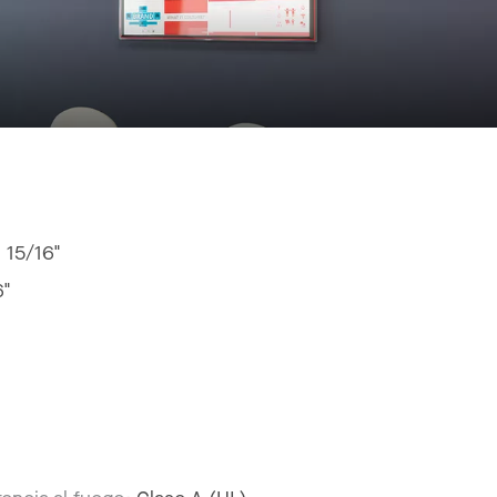
 15/16"
6"