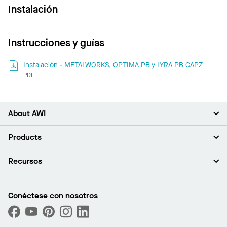
Instalación
Instrucciones y guías
Instalación - METALWORKS, OPTIMA PB y LYRA PB CAPZ
PDF
About AWI
Acerca de nosotros
Products
Inversores
Empleo
Plafones
Recursos
Sala de prensa
Paredes y particiones
Sustentabilidad
Sistema de suspensión
Buscar un representante
Segmentos del mercado
Bordes y transiciones
Buscar un distribuidor
Conéctese con nosotros
¿Cuáles son mis opciones de compra?
Capacidades personalizadas
PROJECTWORKS
Desempeño
Solicitar muestras
Galería de proyectos