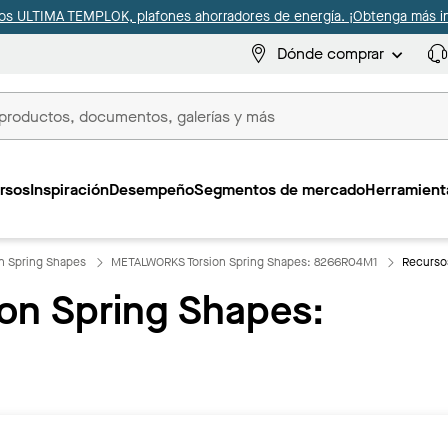
s ULTIMA TEMPLOK, plafones ahorradores de energía. ¡Obtenga más i
Dónde comprar
s
rsos
Inspiración
Desempeño
Segmentos de mercado
Herramienta
n Spring Shapes
METALWORKS Torsion Spring Shapes: 8266R04M1
Recurso
n Spring Shapes: