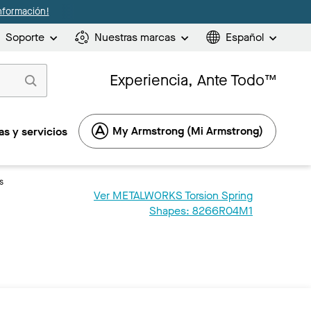
nformación!
Soporte
Nuestras marcas
Español
Experiencia, Ante Todo™
My Armstrong (Mi Armstrong)
s y servicios
s
Ver METALWORKS Torsion Spring
Shapes: 8266R04M1