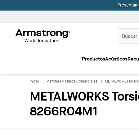
Presentamo
Techos
Comerciale
Productos
Acústicos
Recu
Inicio
Inicio
Plafones y Muros Comerciales
METALWORKS Torsio
METALWORKS Torsio
8266R04M1