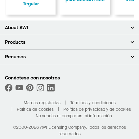
Tegular
About AWI
Acerca de nosotros
Products
Inversores
Empleo
Plafones
Recursos
Sala de prensa
Paredes y particiones
Sustentabilidad
Sistema de suspensión
Buscar un representante
Segmentos del mercado
Bordes y transiciones
Buscar un distribuidor
Conéctese con nosotros
¿Cuáles son mis opciones de compra?
Capacidades personalizadas
PROJECTWORKS
Desempeño
Solicitar muestras
Galería de proyectos
Compre en línea con Kanopi
Marcas registradas
Términos y condiciones
Para el hogar
Política de cookies
Política de privacidad y de cookies
No vendas ni compartas mi información
©2000-2026 AWI Licensing Company. Todos los derechos
reservados