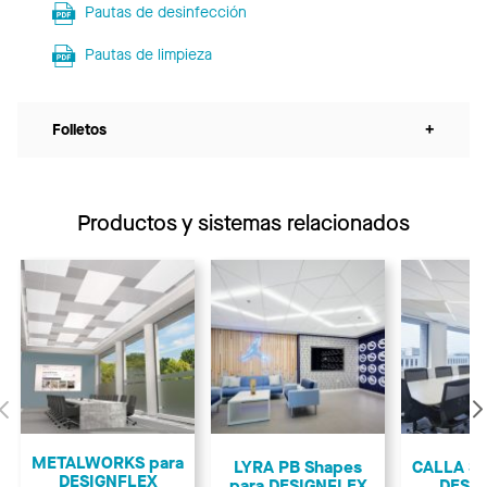
Pautas de desinfección
Pautas de limpieza
Folletos
+
Productos y sistemas relacionados
Anterior
METALWORKS para
LYRA PB Shapes
CALLA Sh
DESIGNFLEX
para DESIGNFLEX
DESI