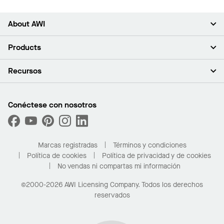
About AWI
Acerca de nosotros
Products
Inversores
Empleo
Plafones
Recursos
Sala de prensa
Paredes y particiones
Sustentabilidad
Sistema de suspensión
Buscar un representante
Segmentos del mercado
Bordes y transiciones
Buscar un distribuidor
Conéctese con nosotros
¿Cuáles son mis opciones de compra?
Capacidades personalizadas
PROJECTWORKS
Desempeño
Solicitar muestras
Galería de proyectos
Compre en línea con Kanopi
Marcas registradas
Términos y condiciones
Para el hogar
Política de cookies
Política de privacidad y de cookies
No vendas ni compartas mi información
©2000-2026 AWI Licensing Company. Todos los derechos
reservados