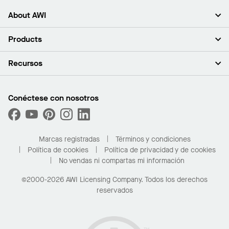
About AWI
Acerca de nosotros
Products
Inversores
Empleo
Plafones
Recursos
Sala de prensa
Paredes y particiones
Sustentabilidad
Sistema de suspensión
Buscar un representante
Segmentos del mercado
Bordes y transiciones
Buscar un distribuidor
Conéctese con nosotros
¿Cuáles son mis opciones de compra?
Capacidades personalizadas
PROJECTWORKS
Desempeño
Solicitar muestras
Galería de proyectos
Compre en línea con Kanopi
Marcas registradas
Términos y condiciones
Para el hogar
Política de cookies
Política de privacidad y de cookies
No vendas ni compartas mi información
©2000-2026 AWI Licensing Company. Todos los derechos
reservados