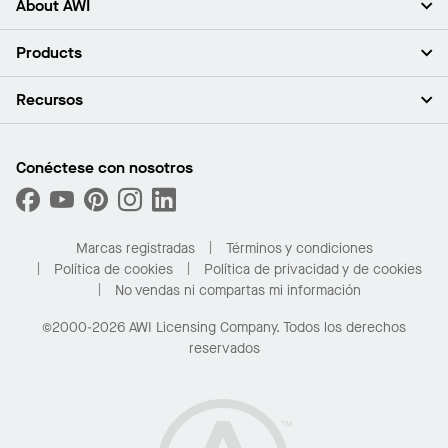
About AWI
Acerca de nosotros
Products
Inversores
Empleo
Plafones
Recursos
Sala de prensa
Paredes y particiones
Sustentabilidad
Sistema de suspensión
Buscar un representante
Segmentos del mercado
Bordes y transiciones
Buscar un distribuidor
Conéctese con nosotros
¿Cuáles son mis opciones de compra?
Capacidades personalizadas
PROJECTWORKS
Desempeño
Solicitar muestras
Galería de proyectos
Compre en línea con Kanopi
Marcas registradas
Términos y condiciones
Para el hogar
Política de cookies
Política de privacidad y de cookies
No vendas ni compartas mi información
©2000-2026 AWI Licensing Company. Todos los derechos
reservados