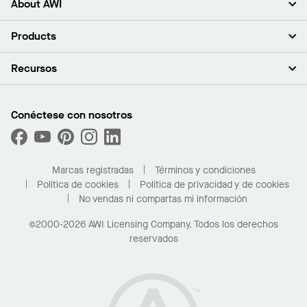
About AWI
Acerca de nosotros
Products
Inversores
Empleo
Plafones
Recursos
Sala de prensa
Paredes y particiones
Sustentabilidad
Sistema de suspensión
Buscar un representante
Segmentos del mercado
Bordes y transiciones
Buscar un distribuidor
Conéctese con nosotros
¿Cuáles son mis opciones de compra?
Capacidades personalizadas
PROJECTWORKS
Desempeño
Solicitar muestras
Galería de proyectos
Compre en línea con Kanopi
Marcas registradas
Términos y condiciones
Para el hogar
Política de cookies
Política de privacidad y de cookies
No vendas ni compartas mi información
©2000-2026 AWI Licensing Company. Todos los derechos
reservados