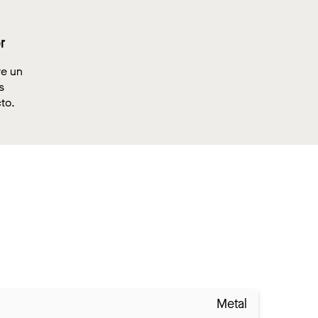
r
re un
s
to.
Metal