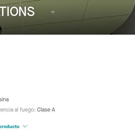
ATIONS
sina
tencia al fuego:
Clase A
l producto