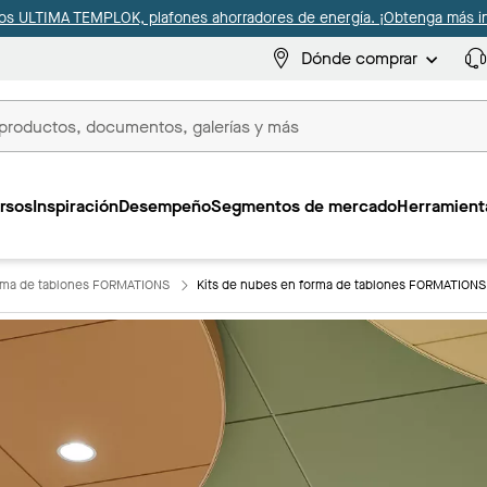
s ULTIMA TEMPLOK, plafones ahorradores de energía. ¡Obtenga más i
Dónde comprar
s
rsos
Inspiración
Desempeño
Segmentos de mercado
Herramienta
orma de tablones FORMATIONS
Kits de nubes en forma de tablones FORMATION