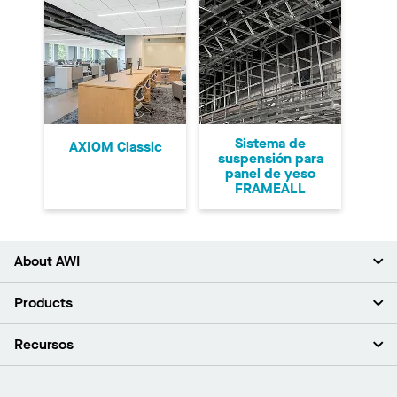
Sistema de
AXIOM Classic
suspensión para
panel de yeso
FRAMEALL
About AWI
Acerca de nosotros
Products
Inversores
Empleo
Plafones
Recursos
Sala de prensa
Paredes y particiones
Sustentabilidad
Sistema de suspensión
Buscar un representante
Segmentos del mercado
Bordes y transiciones