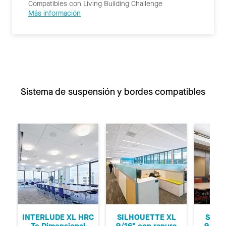
Compatibles con Living Building Challenge
Más información
Sistema de suspensión y bordes compatibles
Anterior
Si
INTERLUDE XL HRC
SILHOUETTE XL
SILH
Te Dimensional
9/16" con ranura
9/16"