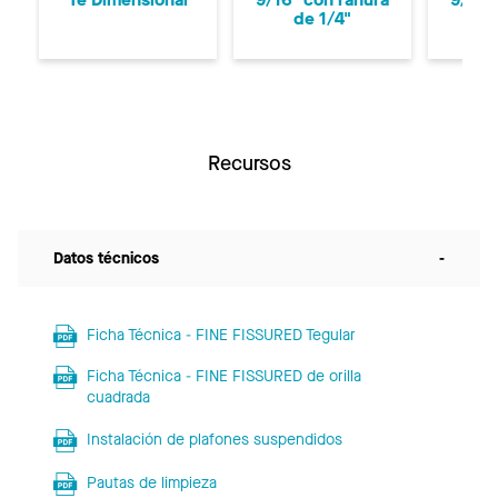
de 1/4"
d
Recursos
Datos técnicos
-
Ficha Técnica - FINE FISSURED Tegular
Ficha Técnica - FINE FISSURED de orilla
cuadrada
Instalación de plafones suspendidos
Pautas de limpieza