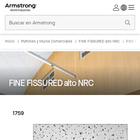
Techos
Comerciales
Inicio
Inicio
Plafones y Muros Comerciales
FINE FISSURED alto NRC
FINE FI
FINE FISSURED alto NRC
1759