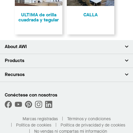
ULTIMA de orilla
CALLA
cuadrada y tegular
About AWI
Acerca de nosotros
Products
Inversores
Empleo
Plafones
Recursos
Sala de prensa
Paredes y particiones
Sustentabilidad
Sistema de suspensión
Buscar un representante
Segmentos del mercado
Bordes y transiciones
Buscar un distribuidor
Conéctese con nosotros
¿Cuáles son mis opciones de compra?
Capacidades personalizadas
PROJECTWORKS
Desempeño
Solicitar muestras
Galería de proyectos
Compre en línea con Kanopi
Marcas registradas
Términos y condiciones
Para el hogar
Política de cookies
Política de privacidad y de cookies
No vendas ni compartas mi información