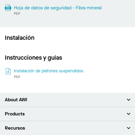
Hoja de datos de seguridad - Fibra mineral
PDF
Instalación
Instrucciones y guías
Instalación de plafones suspendidos
PDF
About AWI
Acerca de nosotros
Products
Inversores
Empleo
Plafones
Recursos
Sala de prensa
Paredes y particiones