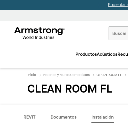
Presentamo
Techos
Comerciale
Productos
Acústicos
Recu
Inicio
Inicio
Plafones y Muros Comerciales
CLEAN ROOM FL
CLEAN ROOM FL
REVIT
Documentos
Instalación