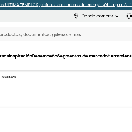
s ULTIMA TEMPLOK, plafones ahorradores de energía. ¡Obtenga más i
Dónde comprar
s
rsos
Inspiración
Desempeño
Segmentos de mercado
Herramienta
Recursos