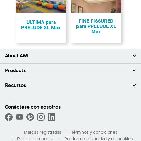
FINE FISSURED
ULTIMA para
para PRELUDE XL
PRELUDE XL Max
Max
About AWI
Acerca de nosotros
Products
Inversores
Empleo
Plafones
Recursos
Sala de prensa
Paredes y particiones
Sustentabilidad
Sistema de suspensión
Buscar un representante
Segmentos del mercado
Bordes y transiciones
Buscar un distribuidor
Conéctese con nosotros
¿Cuáles son mis opciones de compra?
Capacidades personalizadas
PROJECTWORKS
Desempeño
Solicitar muestras
Galería de proyectos
Compre en línea con Kanopi
Marcas registradas
Términos y condiciones
Para el hogar
Política de cookies
Política de privacidad y de cookies