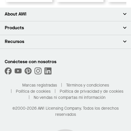
About AWI
Acerca de nosotros
Products
Inversores
Empleo
Plafones
Recursos
Sala de prensa
Paredes y particiones
Sustentabilidad
Sistema de suspensión
Buscar un representante
Segmentos del mercado
Bordes y transiciones
Buscar un distribuidor
Conéctese con nosotros
¿Cuáles son mis opciones de compra?
Capacidades personalizadas
PROJECTWORKS
Desempeño
Solicitar muestras
Galería de proyectos
Compre en línea con Kanopi
Marcas registradas
Términos y condiciones
Para el hogar
Política de cookies
Política de privacidad y de cookies
No vendas ni compartas mi información
©2000-2026 AWI Licensing Company. Todos los derechos
reservados