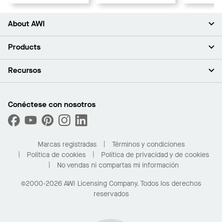
About AWI
Acerca de nosotros
Products
Inversores
Empleo
Plafones
Recursos
Sala de prensa
Paredes y particiones
Sustentabilidad
Sistema de suspensión
Buscar un representante
Segmentos del mercado
Bordes y transiciones
Buscar un distribuidor
Conéctese con nosotros
¿Cuáles son mis opciones de compra?
Capacidades personalizadas
PROJECTWORKS
Desempeño
Solicitar muestras
Galería de proyectos
Compre en línea con Kanopi
Marcas registradas
Términos y condiciones
Para el hogar
Política de cookies
Política de privacidad y de cookies
No vendas ni compartas mi información
©2000-2026 AWI Licensing Company. Todos los derechos
reservados