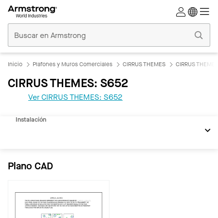
Techos
Comerciales
Inicio
Inicio
Plafones y Muros Comerciales
CIRRUS THEMES
CIRRUS THEMES
CIRRUS THEMES: S652
Ver CIRRUS THEMES: S652
Documentos
Instalación
Plano CAD