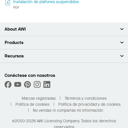
Instalación de plafones suspendidos
PDF
About AWI
Acerca de nosotros
Products
Inversores
Empleo
Plafones
Recursos
Sala de prensa
Paredes y particiones
Sustentabilidad
Sistema de suspensión
Buscar un representante
Segmentos del mercado
Bordes y transiciones
Buscar un distribuidor
Conéctese con nosotros
¿Cuáles son mis opciones de compra?
Capacidades personalizadas
PROJECTWORKS
Desempeño
Solicitar muestras
Galería de proyectos
Compre en línea con Kanopi
Marcas registradas
Términos y condiciones
Para el hogar
Política de cookies
Política de privacidad y de cookies
No vendas ni compartas mi información
©2000-2026 AWI Licensing Company. Todos los derechos
reservados