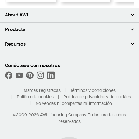
About AWI
Acerca de nosotros
Products
Inversores
Empleo
Plafones
Recursos
Sala de prensa
Paredes y particiones
Sustentabilidad
Sistema de suspensión
Buscar un representante
Segmentos del mercado
Bordes y transiciones
Buscar un distribuidor
Conéctese con nosotros
¿Cuáles son mis opciones de compra?
Capacidades personalizadas
PROJECTWORKS
Desempeño
Solicitar muestras
Galería de proyectos
Compre en línea con Kanopi
Marcas registradas
Términos y condiciones
Para el hogar
Política de cookies
Política de privacidad y de cookies
No vendas ni compartas mi información
©2000-2026 AWI Licensing Company. Todos los derechos
reservados