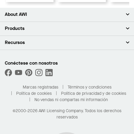
About AWI
Acerca de nosotros
Products
Inversores
Empleo
Plafones
Recursos
Sala de prensa
Paredes y particiones
Sustentabilidad
Sistema de suspensión
Buscar un representante
Segmentos del mercado
Bordes y transiciones
Buscar un distribuidor
Conéctese con nosotros
¿Cuáles son mis opciones de compra?
Capacidades personalizadas
PROJECTWORKS
Desempeño
Solicitar muestras
Galería de proyectos
Compre en línea con Kanopi
Marcas registradas
Términos y condiciones
Para el hogar
Política de cookies
Política de privacidad y de cookies
No vendas ni compartas mi información
©2000-2026 AWI Licensing Company. Todos los derechos
reservados