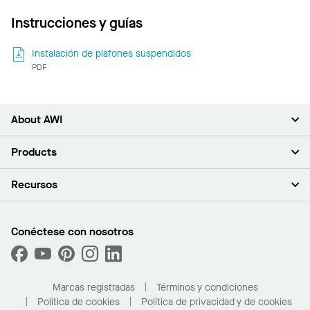
Instrucciones y guías
Instalación de plafones suspendidos
PDF
About AWI
Acerca de nosotros
Products
Inversores
Empleo
Plafones
Recursos
Sala de prensa
Paredes y particiones
Sustentabilidad
Sistema de suspensión
Buscar un representante
Segmentos del mercado
Bordes y transiciones
Buscar un distribuidor
Conéctese con nosotros
¿Cuáles son mis opciones de compra?
Capacidades personalizadas
PROJECTWORKS
Desempeño
Solicitar muestras
Galería de proyectos
Compre en línea con Kanopi
Marcas registradas
Términos y condiciones
Para el hogar
Política de cookies
Política de privacidad y de cookies