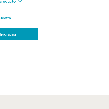
l producto
Muestra
figuración