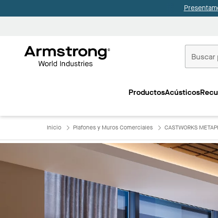
Presentamo
Techos
Comerciale
Productos
Acústicos
Recu
Inicio
Inicio
Plafones y Muros Comerciales
CASTWORKS METAP