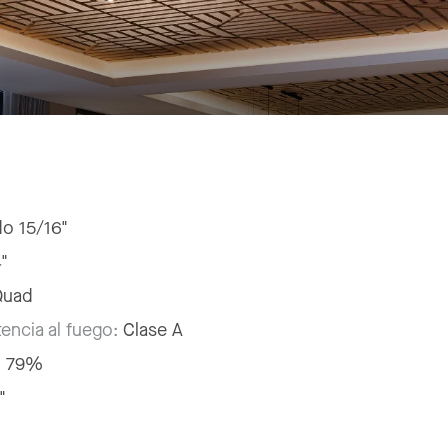
do 15/16"
4"
 Quad
tencia al fuego:
Clase A
:
79%
"