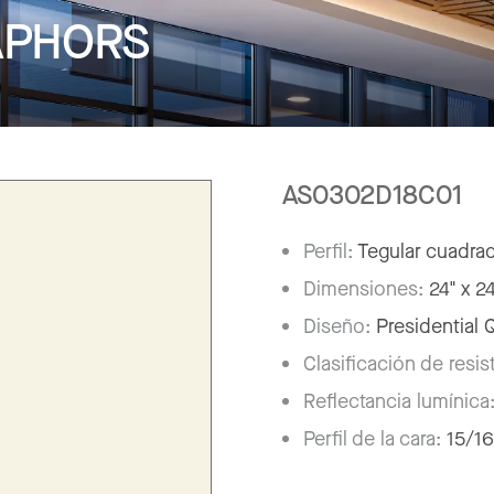
APHORS
AS0302D18C01
Perfil:
Tegular cuadra
Dimensiones:
24" x 2
Diseño:
Presidential
Clasificación de resis
Reflectancia lumínica
Perfil de la cara:
15/16