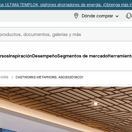
s ULTIMA TEMPLOK, plafones ahorradores de energía. ¡Obtenga más i
Dónde comprar
s
rsos
Inspiración
Desempeño
Segmentos de mercado
Herramienta
HORS
CASTWORKS METAPHORS: AS0302D18C01