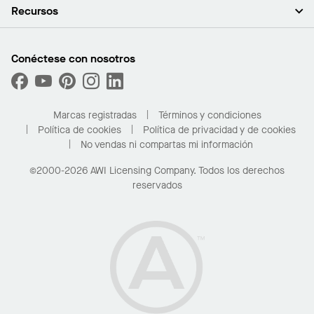
Empleo
Plafones
Recursos
Sala de prensa
Paredes y particiones
Sustentabilidad
Sistema de suspensión
Buscar un representante
Segmentos del mercado
Bordes y transiciones
Buscar un distribuidor
Conéctese con nosotros
¿Cuáles son mis opciones de compra?
Capacidades personalizadas
PROJECTWORKS
Desempeño
Solicitar muestras
Galería de proyectos
Compre en línea con Kanopi
Marcas registradas
Términos y condiciones
Para el hogar
Política de cookies
Política de privacidad y de cookies
No vendas ni compartas mi información
©2000-2026 AWI Licensing Company. Todos los derechos
reservados