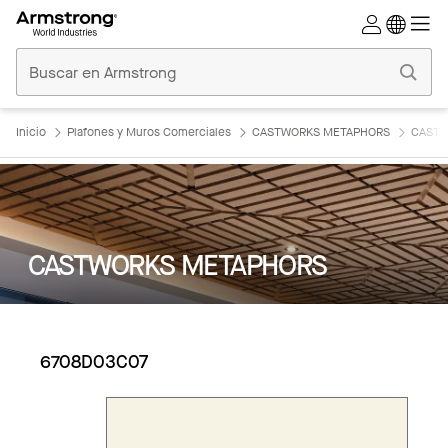
Techos
Comerciales
Inicio
Inicio
Plafones y Muros Comerciales
CASTWORKS METAPHORS
CASTW
CASTWORKS METAPHORS
6708D03C07