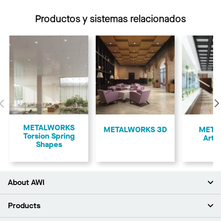
Productos y sistemas relacionados
Anterior
METALWORKS
METALWORKS 3D
META
Torsion Spring
Arte
Shapes
About AWI
Acerca de nosotros
Products
Inversores