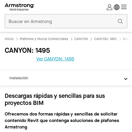
Techos
Comerciales
Inicio
Inicio
Plafones y Muros Comerciales
CANYON
CANYON: 1495
Recu
CANYON: 1495
REVIT
Ver CANYON: 1495
Documentos
Instalación
Descargas rápidas y sencillas para sus
proyectos BIM
Ofrecemos dos formas rápidas y sencillas de solicitar
contenido Revit que contenga soluciones de plafones
Armstrong