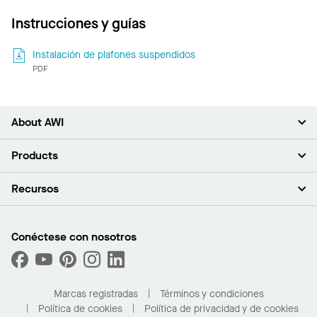
Instrucciones y guías
Instalación de plafones suspendidos
PDF
About AWI
Acerca de nosotros
Products
Inversores
Empleo
Plafones
Recursos
Sala de prensa
Paredes y particiones
Sustentabilidad
Sistema de suspensión
Buscar un representante
Segmentos del mercado
Bordes y transiciones
Buscar un distribuidor
Conéctese con nosotros
¿Cuáles son mis opciones de compra?
Capacidades personalizadas
PROJECTWORKS
Desempeño
Solicitar muestras
Galería de proyectos
Compre en línea con Kanopi
Marcas registradas
Términos y condiciones
Para el hogar
Política de cookies
Política de privacidad y de cookies