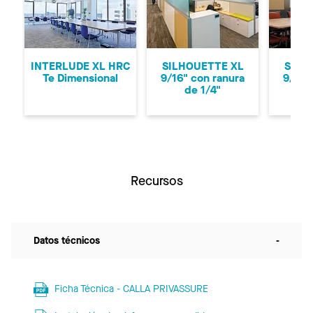
Anterior
Si
INTERLUDE XL HRC
SILHOUETTE XL
SILH
Te Dimensional
9/16" con ranura
9/16"
de 1/4"
d
Recursos
Datos técnicos
-
Ficha Técnica - CALLA PRIVASSURE