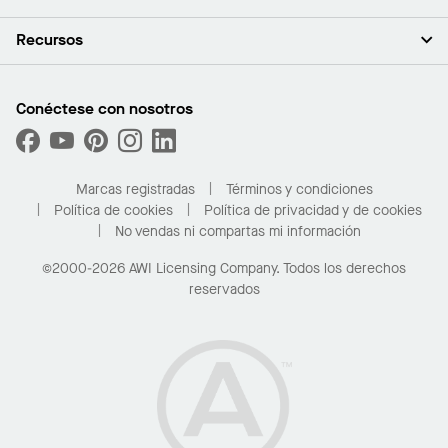
Inversores
Empleo
Plafones
Recursos
Sala de prensa
Paredes y particiones
Sustentabilidad
Sistema de suspensión
Buscar un representante
Segmentos del mercado
Bordes y transiciones
Buscar un distribuidor
Conéctese con nosotros
¿Cuáles son mis opciones de compra?
Capacidades personalizadas
PROJECTWORKS
Desempeño
Solicitar muestras
Galería de proyectos
Compre en línea con Kanopi
Marcas registradas
Términos y condiciones
Para el hogar
Política de cookies
Política de privacidad y de cookies
No vendas ni compartas mi información
©2000-2026 AWI Licensing Company. Todos los derechos
reservados