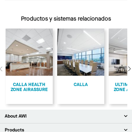
Productos y sistemas relacionados
Anterior
CALLA HEALTH
CALLA
ULTIMA
ZONE AIRASSURE
ZONE A
About AWI
Acerca de nosotros
Products