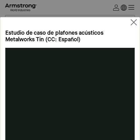
Techos
Comerciales
Inicio
Estudio de caso de plafones acústicos
Metalworks Tin (CC: Español)
Inicio
Fotografías y videos
Videos de Soluciones de Plafones
Videos de Soluciones de Plafones
Volver a todos los videos